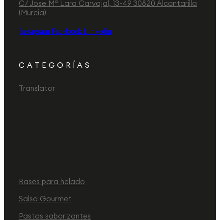
C/ Jose Mª Lara Carvajal, 13-49 30820 Alcantarilla
(Murcia)
Instagram
Facebook
Linkedin
CATEGORÍAS
Translator
Bases para helado
Salsa Gourmet
Pastas saborizantes