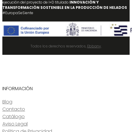
ejecución del proyecto de I+D titulado
INNOVACIÓN Y
TRANSFORMACIÓN SOSTENIBLE EN LA PRODUCCIÓN DE HELADOS
#EuropaSeSiente
Todos los derechos reservados,
Ebbany
.
INFORMACIÓN
Blog
Contacto
Catálogo
Aviso Legal
Política de Privacidad