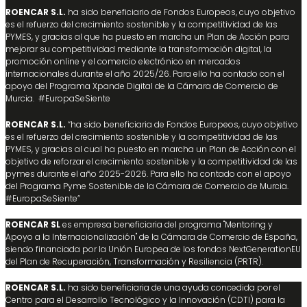
ROENCAR S.L.
ha sido beneficiario de Fondos Europeos, cuyo objetivo
es el refuerzo del crecimiento sostenible y la competitividad de las
PYMES, y gracias al que ha puesto en marcha un Plan de Acción para
mejorar su competitividad mediante la transformación digital, la
promoción online y el comercio electrónico en mercados
internacionales durante el año 2025/26. Para ello ha contado con el
apoyo del Programa Xpande Digital de la Cámara de Comercio de
Murcia. #EuropaSeSiente
ROENCAR S.L.
“ha sido beneficiaria de Fondos Europeos, cuyo objetivo
es el refuerzo del crecimiento sostenible y la competitividad de las
PYMES, y gracias al cual ha puesto en marcha un Plan de Acción con el
objetivo de reforzar el crecimiento sostenible y la competitividad de las
pymes durante el año 2025-2026. Para ello ha contado con el apoyo
del Programa Pyme Sostenible de la Cámara de Comercio de Murcia.
#EuropaSeSiente”
ROENCAR SL
es empresa beneficiaria del programa "Mentoring y
Apoyo a la Internacionalización" de la Cámara de Comercio de España,
siendo financiada por la Unión Europea de los fondos NextGenerationEU
del Plan de Recuperación, Transformación y Resiliencia (PRTR).
ROENCAR S.L.
ha sido beneficiaria de una ayuda concedida por el
Centro para el Desarrollo Tecnológico y la Innovación (CDTI) para la