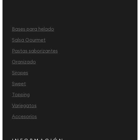
Bases para helado
Salsa Gourmet
Pastas saborizantes
Granizado
Siropes
Sweet
Topping
Variegatos
Accesorios