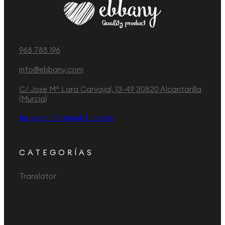
968 788 196
info@ebbany.com
C/ Jose Mª Lara Carvajal, 13-49 30820 Alcantarilla
(Murcia)
Instagram
Facebook
Linkedin
CATEGORÍAS
Translator