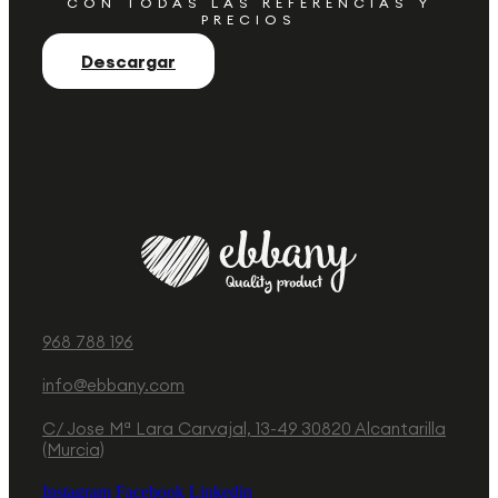
CON TODAS LAS REFERENCIAS Y
PRECIOS
Descargar
968 788 196
info@ebbany.com
C/ Jose Mª Lara Carvajal, 13-49 30820 Alcantarilla
(Murcia)
Instagram
Facebook
Linkedin