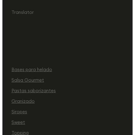
Translator
Bases para helado
Salsa Gourmet
Pastas saborizantes
Granizado
Siropes
Sweet
Topping