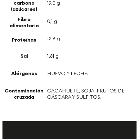
carbono
19,0 g
(azúcares)
Fibra
0,1 g
alimentaria
12,6 g
Proteínas
Sal
1,81 g
Alérgenos
HUEVO Y LECHE.
Contaminación
CACAHUETE, SOJA, FRUTOS DE
cruzada
CÁSCARA Y SULFITOS.