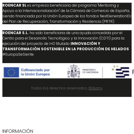
ROENCAR SL
es empresa beneficiaria del programa "Mentoring y
Apoyo a la Internacionalización" de la Cámara de Comercio de España,
siendo financiada por la Unión Europea de los fondos NextGenerationEU
del Plan de Recuperación, Transformación y Resiliencia (PRTR).
ROENCAR S.L.
ha sido beneficiaria de una ayuda concedida por el
Centro para el Desarrollo Tecnológico y la Innovación (CDTI) para la
ejecución del proyecto de I+D titulado
INNOVACIÓN Y
TRANSFORMACIÓN SOSTENIBLE EN LA PRODUCCIÓN DE HELADOS
#EuropaSeSiente
Todos los derechos reservados,
Ebbany
.
INFORMACIÓN