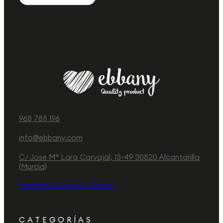
968 788 196
info@ebbany.com
C/ Jose Mª Lara Carvajal, 13-49 30820 Alcantarilla
(Murcia)
Instagram
Facebook
Linkedin
CATEGORÍAS