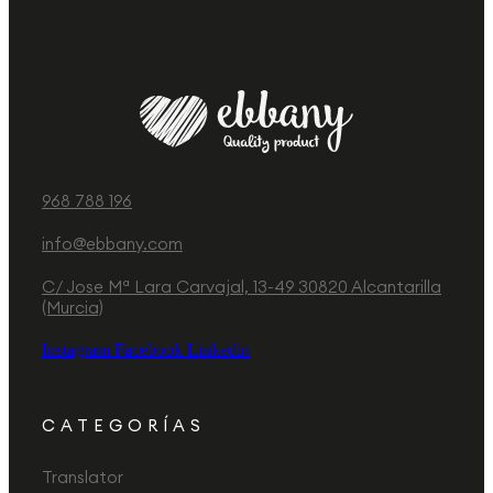
968 788 196
info@ebbany.com
C/ Jose Mª Lara Carvajal, 13-49 30820 Alcantarilla
(Murcia)
Instagram
Facebook
Linkedin
CATEGORÍAS
Translator