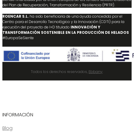
del Plan de Recuperación, Transformación y Resiliencia (PRTR).
ROENCAR S.L.
ha sido beneficiaria de una ayuda concedida por el
Centro para el Desarrollo Tecnológico y la Innovación (CDTI) para la
ejecución del proyecto de I+D titulado
INNOVACIÓN Y
TRANSFORMACIÓN SOSTENIBLE EN LA PRODUCCIÓN DE HELADOS
#EuropaSeSiente
Todos los derechos reservados,
Ebbany
.
INFORMACIÓN
Blog