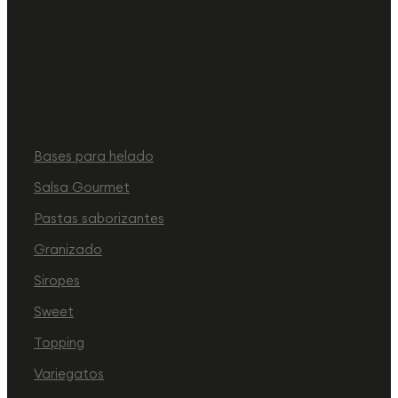
Bases para helado
Salsa Gourmet
Pastas saborizantes
Granizado
Siropes
Sweet
Topping
Variegatos