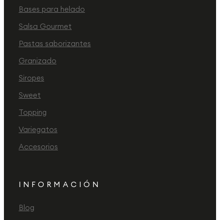
Bases para helado
Salsa Gourmet
Pastas saborizantes
Granizado
Siropes
Sweet
Topping
Variegatos
Accesorios
INFORMACIÓN
Blog