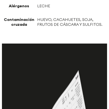
Alérgenos
LECHE
Contaminación
HUEVO, CACAHUETES, SOJA,
cruzada
FRUTOS DE CÁSCARA Y SULFITOS.