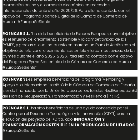
promoción online y el comercio electrónico en mercados
internacionales durante el año 2025/26. Para ello ha contado con el
apoyo del Programa Xpande Digital de la Cámara de Comercio de
Murcia. #EuropaSeSiente
ROENCAR S.L.
“ha sido beneficiaria de Fondos Europeos, cuyo objetivo
es el refuerzo del crecimiento sostenible y la competitividad de las
PYMES, y gracias al cual ha puesto en marcha un Plan de Acción con el
objetivo de reforzar el crecimiento sostenible y la competitividad de las
pymes durante el año 2025-2026. Para ello ha contado con el apoyo
del Programa Pyme Sostenible de la Cámara de Comercio de Murcia.
#EuropaSeSiente”
ROENCAR SL
es empresa beneficiaria del programa "Mentoring y
Apoyo a la Internacionalización" de la Cámara de Comercio de España,
siendo financiada por la Unión Europea de los fondos NextGenerationEU
del Plan de Recuperación, Transformación y Resiliencia (PRTR).
ROENCAR S.L.
ha sido beneficiaria de una ayuda concedida por el
Centro para el Desarrollo Tecnológico y la Innovación (CDTI) para la
ejecución del proyecto de I+D titulado
INNOVACIÓN Y
TRANSFORMACIÓN SOSTENIBLE EN LA PRODUCCIÓN DE HELADOS
#EuropaSeSiente