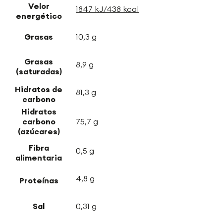
Velor
1847 kJ/438 kcal
energético
Grasas
10,3 g
Grasas
8,9 g
(saturadas)
Hidratos de
81,3 g
carbono
Hidratos
carbono
75,7 g
(azúcares)
Fibra
0,5 g
alimentaria
4,8 g
Proteínas
Sal
0,31 g