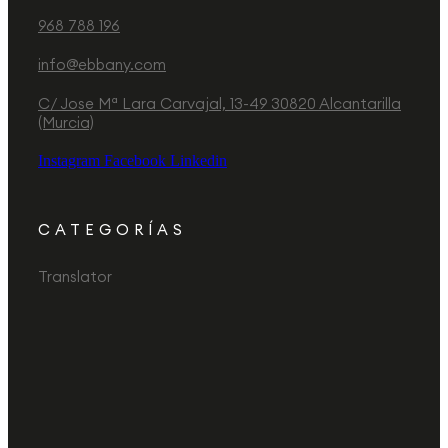
968 788 196
info@ebbany.com
C/ Jose Mª Lara Carvajal, 13-49 30820 Alcantarilla
(Murcia)
Instagram
Facebook
Linkedin
CATEGORÍAS
Translator