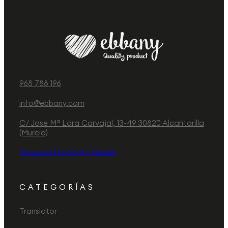
968 788 196
info@ebbany.com
C/ Jose Mª Lara Carvajal, 13-49 30820 Alcantarilla
(Murcia)
Instagram
Facebook
Linkedin
CATEGORÍAS
Translator