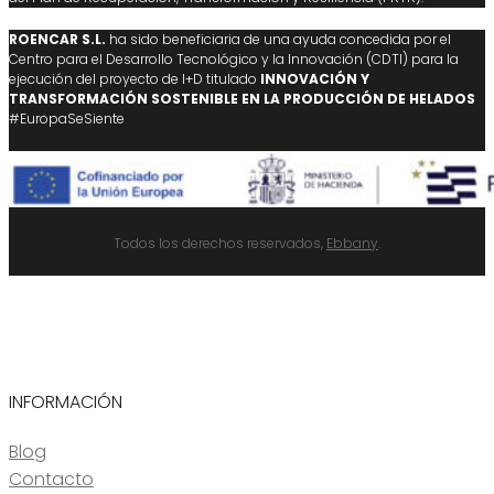
ROENCAR S.L.
ha sido beneficiaria de una ayuda concedida por el
Centro para el Desarrollo Tecnológico y la Innovación (CDTI) para la
ejecución del proyecto de I+D titulado
INNOVACIÓN Y
TRANSFORMACIÓN SOSTENIBLE EN LA PRODUCCIÓN DE HELADOS
#EuropaSeSiente
Todos los derechos reservados,
Ebbany
.
INFORMACIÓN
Blog
Contacto