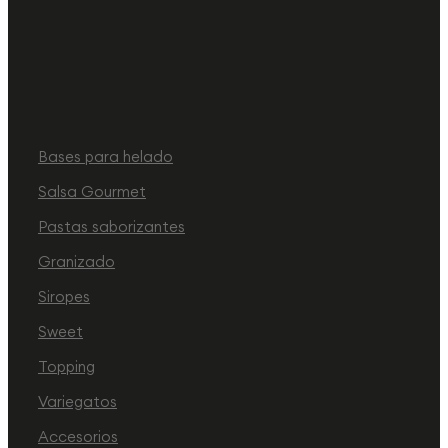
Bases para helado
Salsa Gourmet
Pastas saborizantes
Granizado
Siropes
Sweet
Topping
Variegatos
Accesorios